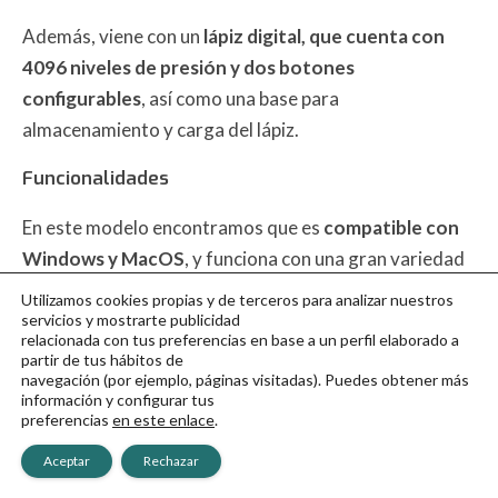
Además, viene con un
lápiz digital, que cuenta con
4096 niveles de presión y dos botones
configurables
, así como una base para
almacenamiento y carga del lápiz.
Funcionalidades
En este modelo encontramos que es
compatible con
Windows y MacOS
, y funciona con una gran variedad
de aplicaciones de dibujo y diseño gráfico, incluyendo
Utilizamos cookies propias y de terceros para analizar nuestros
Adobe Photoshop, Illustrator y Corel Painter.
servicios y mostrarte publicidad
relacionada con tus preferencias en base a un perfil elaborado a
partir de tus hábitos de
La tableta
cuenta con tecnología de sensibilidad a la
navegación (por ejemplo, páginas visitadas). Puedes obtener más
información y configurar tus
presión
, lo que te permitirá controlar el grosor de las
preferencias
en este enlace
.
líneas y la opacidad de los trazos con el lápiz.
Aceptar
Rechazar
Además, la Wacom Intuos Medium cuenta con una