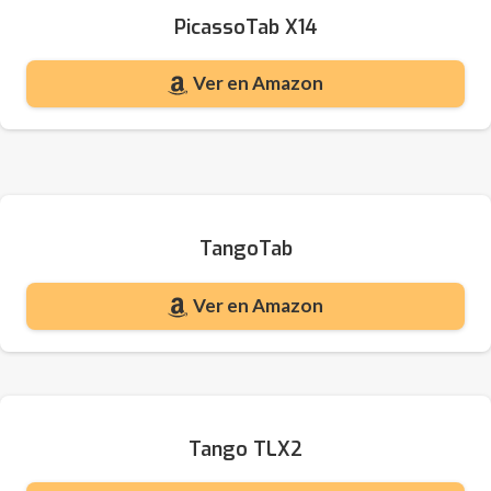
PicassoTab X14
Ver en Amazon
TangoTab
Ver en Amazon
Tango TLX2